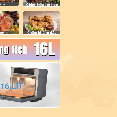
16L
ng tích
16 LÍT