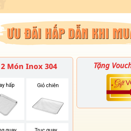
ƯU ĐÃI HẤP DẪN KHI MU
Tặng Vouch
12 Món Inox 304
ay hấp
Giỏ chiên
g quay
Trục quay