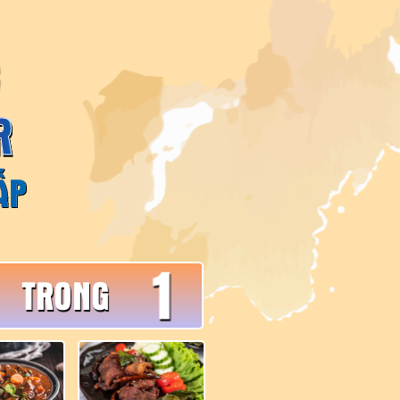
C
6
R
ẤP
1
TRONG