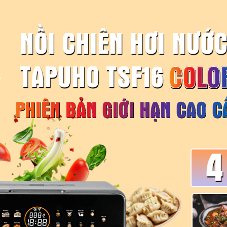
NỒI CHIÊN HƠI NƯỚ
TAPUHO TSF1
COLO
PHIÊN BẢN GIỚI HẠN CAO C
4