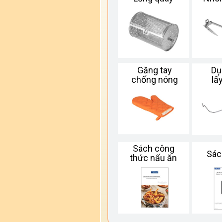
Găng tay
Dụ
chống nóng
lấ
Sách công
Sác
thức nấu ăn