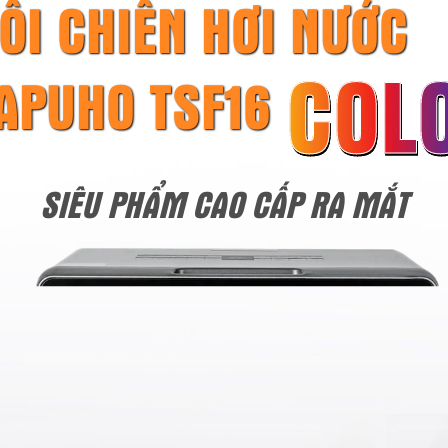
ỒI CHIÊN HƠI NƯỚC
COL
TAPUHO TSF16
SIÊU PHẨM CAO CẤP RA MẮT